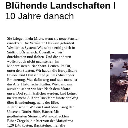
Blühende Landschaften I
10 Jahre danach
Sie kriegen mehr Miete, wenn sie neue Fenster
einsetzen. Die Vermieter. Das wird gefördert.
Westliches System. Wie schon erfolgreich in
Südtirol, Österreich. Überall, wo wir
durchkamen und flohen. Und die anderen
wollen doch nicht nachstehen. Im
Modernisieren. Nachbarn. Lernen. Im Ort,
unter den Staaten. Wir haben die Europäische
Union. Und Deutschland gilt als Muster der
Erneuerung.
Was dafür weg und raus muss, ist
das Alte, Historische, Kultur. Wie das dann
aussieht, sehen wir hier. Nach dem Motto
unser Dorf soll hässlicher werden. Und keiner
merkst mehr. Auf der Rückfahrt führte der Weg
über Brandenburg, nahe der Elbe.
Aulandschaft. Wie ein Land ohne Krieg der
Unseren. Dörfer, Höfe, Häuser. Mit
gepflasterten Steinen, Wetter-gefleckten
Biber-Ziegeln, die hier von der Abrissfirma
1,20 DM kosten, Backsteine, hier alle