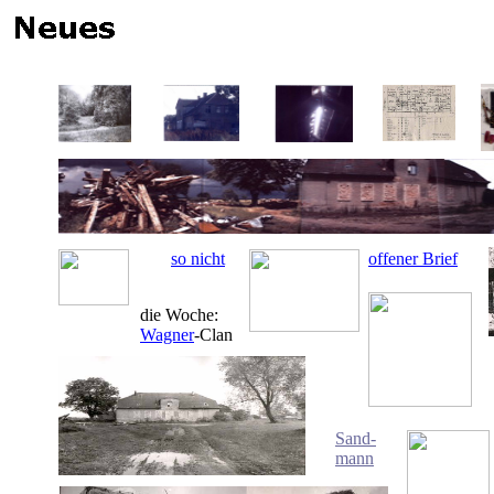
so nicht
offener Brief
die Woche:
Wagner
-Clan
Sand-
mann