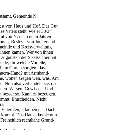
atsamt, Gemeinde N.
est von Haus und Hof. Das Gut.
s Vaters steht, wie er 33/34
amt von N. nach neun Jahren
sonen, Besitzer von Junkerland
meinde und Kreisverwaltung
u ihnen kamen. Wer von ihnen
 zugunsten der Staatssicherheit
eile, für welche Vorteile,
, im Garten sorgten, dass
/Bauern-Hand? mit Armband-
che, woher. Gegen wen, was. Am
. Nun also verhandeln sie, ob
einen. Wissen. Gewissen. Und
ch besser so. Kann es bezeugen.
ommt. Entscheiden. Nicht
rs.
 Enterbten, erlauben das Dach
er kommt. Das Haus, das sie nun
reiheitlich rechtliche Grund-