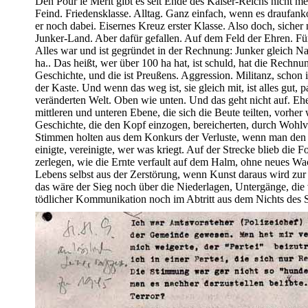
Den Pour le Merit gibt es seit Ende des Kaiser-Reichs nicht m
Feind. Friedensklasse. Alltag. Ganz einfach, wenn es draufan
er noch dabei. Eisernes Kreuz erster Klasse. Also doch, sicher
Junker-Land. Aber dafür gefallen. Auf dem Feld der Ehren. Fü
Alles war und ist gegründet in der Rechnung: Junker gleich Naz
ha.. Das heißt, wer über 100 ha hat, ist schuld, hat die Rechnu
Geschichte, und die ist Preußens. Aggression. Militanz, sch
der Kaste. Und wenn das weg ist, sie gleich mit, ist alles gut, p
veränderten Welt. Oben wie unten. Und das geht nicht auf. Ehe
mittleren und unteren Ebene, die sich die Beute teilten, vorher
Geschichte, die den Kopf einzogen, bereicherten, durch Wohlv
Stimmen holten aus dem Konkurs der Verluste, wenn man den S
einigte, vereinigte, wer was kriegt. Auf der Strecke blieb die 
zerlegen, wie die Ernte verfault auf dem Halm, ohne neues Wa
Lebens selbst aus der Zerstörung, wenn Kunst daraus wird zur 
das wäre der Sieg noch über die Niederlagen, Untergänge, die v
tödlicher Kommunikation noch im Abtritt aus dem Nichts des S