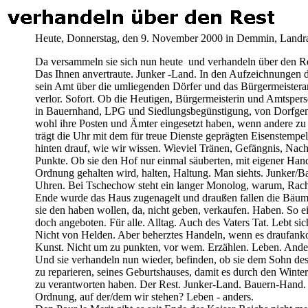
Heute, Donnerstag, den 9. November 2000 in Demmin, Landr
Da versammeln sie sich nun heute und verhandeln über den R
Das Ihnen anvertraute. Junker -Land. In den Aufzeichnungen de
sein Amt über die umliegenden Dörfer und das Bürgermeister
verlor. Sofort. Ob die Heutigen, Bürgermeisterin und Amtsper
in Bauernhand, LPG und Siedlungsbegünstigung, von Dorfge
wohl ihre Posten und Ämter eingesetzt haben, wenn andere z
trägt die Uhr mit dem für treue Dienste geprägten Eisenstempel
hinten drauf, wie wir wissen. Wieviel Tränen, Gefängnis, Nacht
Punkte. Ob sie den Hof nur einmal säuberten, mit eigener Hand
Ordnung gehalten wird, halten, Haltung. Man siehts. Junker
Uhren. Bei Tschechow steht ein langer Monolog, warum, Ra
Ende wurde das Haus zugenagelt und draußen fallen die Bäume
sie den haben wollen, da, nicht geben, verkaufen. Haben. So 
doch angeboten. Für alle. Alltag. Auch des Vaters Tat. Lebt si
Nicht von Helden. Aber beherztes Handeln, wenn es draufank
Kunst. Nicht um zu punkten, vor wem. Erzählen. Leben. Ande
Und sie verhandeln nun wieder, befinden, ob sie dem Sohn des
zu reparieren, seines Geburtshauses, damit es durch den Wint
zu verantworten haben. Der Rest. Junker-Land. Bauern-Hand. F
Ordnung, auf der/dem wir stehen? Leben - anders.