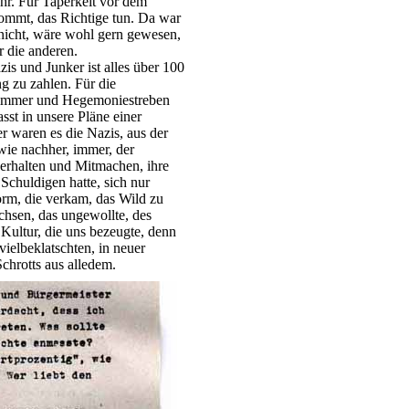
ehr. Für Taperkeit vor dem
kommt, das Richtige tun. Da war
 nicht, wäre wohl gern gewesen,
r die anderen.
is und Junker ist alles über 100
ng zu zahlen. Für die
on immer und Hegemoniestreben
asst in unsere Pläne einer
r waren es die Nazis, aus der
 wie nachher, immer, der
erhalten und Mitmachen, ihre
chuldigen hatte, sich nur
Form, die verkam, das Wild zu
chsen, das ungewollte, des
Kultur, die uns bezeugte, denn
ielbeklatschten, in neuer
chrotts aus alledem.