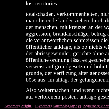
lost territories.
totalschaden. verkommenheiten, nich
marodierende kinder ziehen durch d
der menschen, mit kreuzen an der w
aggression, brandanschläge, betrug a
die verantwortlichen schmeissen die 
öffentlicher anklage, als ob nichts w
der abrissgewinnler, gerichte ohne a
öffenliche ordnung lässt es gescheh
verweist auf grundgesetz und höhnt
grunde, der verfilzung alter genosse
böse aus. im alltag. der gefangenen
Also weitermachen, und wenn nichts
auf verlorenem posten. anträge gestell
[
Syberberg/
origin
]
[
Syberberg2/
autobiography
] [
Syberberg3/
actu