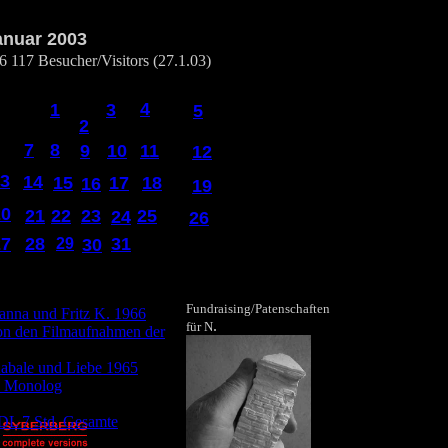
anuar 2003
6 117 Besucher/Visitors (27.1.03)
4
1
3
5
2
7
8
9
10
11
12
3
14
15
17
18
16
19
20
21
22
23
25
24
26
27
28
31
29
30
Fundraising/Patenschaften
anna und Fritz K. 1966
.
für N
on den Filmaufnahmen der
Kabale und Liebe 1965
k Monolog
s DL 7 Std. Gesamte