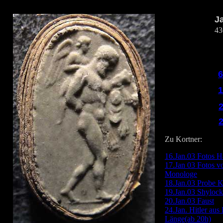
J
43
6
1
Zu Kortner:
16.Jan.03 Fotos H
17.Jan 03 Fotos v
Monologe
18.Jan.03 Probe 
19.Jan.03 Shyloc
20.Jan.03 Faust
24.Jan. Hitler au
Länge(ab 20h)