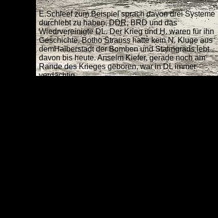
E.Schleef zum Beispiel sprach davon drei Systeme
durchlebt zu haben, DDR, BRD und das
Wiedrvereinigte DL. Der Krieg und H. waren für ihn
Geschichte. Botho Strauss hatte kein N. Kluge aus
demHalberstadt der Bomben und Stalingrads lebt
davon bis heute. Anselm Kiefer, gerade noch am
Rande des Krieges geboren, war in DL immer
verdächtig.