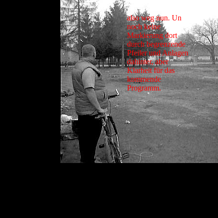
also weg nun. Un
noch keine
Markierung dort
durch begrenzende
Pfeiler und Anlagen
dahinter, aber
Klarheit für das
kommende
Programm.