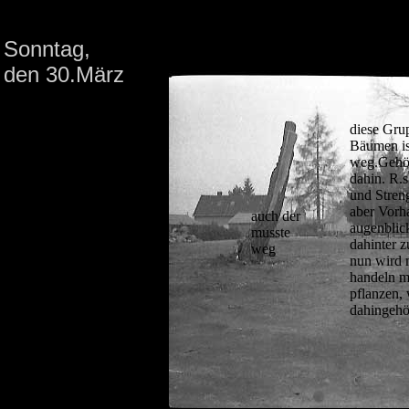
Sonntag,
den 30.März
diese Gru
Bäumen is
weg.Gehör
dahin. R.
und Stren
aber Vorh
auch der
augenblic
musste
dahinter z
weg
nun wird 
handeln m
pflanzen,
dahingehö