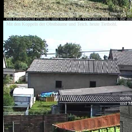
. Früher auf der Storchennestseite(Süden). Schumacher, den Hof d
ein Erbhofrecht erwarb, und wo dann er Verwalter und Inga, die and
Mit den Koppeln der Obstbäume und Teich. heute Tietbohl.
nichts
und M