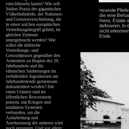
entschlüsseln lassen? Wie soll
Stalins Praxis der gigantischen
neueste Pfeil
Völkerbahnhöfe, der Nationen-
die eine Beha
und Grenzenverschiebung, die
hiess. Estate 
in einen solchen europäischen
definieren. In
Vertreibungsbegriff gehört, im
nicht erkennen
gleichen Zentrum
Ende.
untergebracht werden? Wie
sollen die türkische
Vertreibungs- und
Genozidpraxis gegenüber den
Armeniern zu Beginn des 20.
Jahrhunderts und die
ethnischen Säuberungen im
zerfallenden Jugoslawien am
Jahrhundertende gemeinsam
dokumentiert werden? Die
einen Untaten sind im
öffentlichen Bewusstsein
präsent, mit Kriegen und
totalitären Systemen
verbunden, um die
Aufarbeitung und
Anerkennung der anderen wird
noch gerungen. Und vor allem: