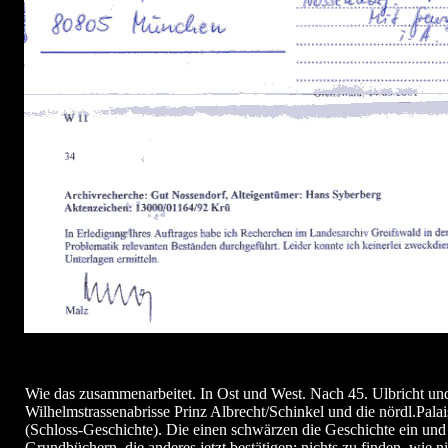
Wie das zusammenarbeitet. In Ost und West. Nach 45. Ulbricht un
Wilhelmstrassenabrisse Prinz Albrecht/Schinkel und die nördl.Palais
(Schloss-Geschichte). Die einen schwärzen die Geschichte ein und
Grundbüchern, die anderes jetzt bestätigen: nichts zu finden, wie 