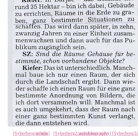
[
Syberberg/
origin
]
[Syberberg2/
autobiography
]
[
Syberberg3/