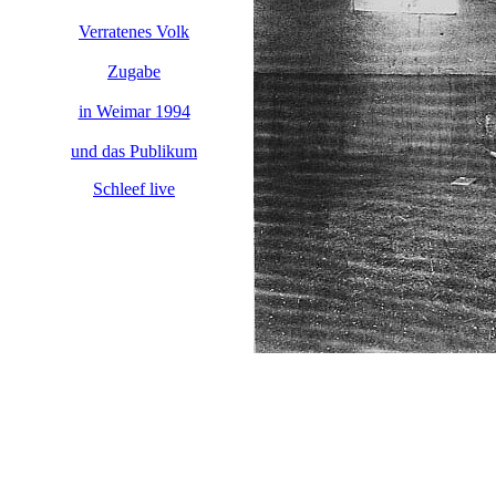
Verratenes Volk
Zugabe
in Weimar 1994
und das Publikum
Schleef live