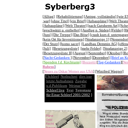
[
Alltag
]
[Rehabilitierung]
[
Antrag, vollständig]
[wie E
war]
[ohne Titel]
[ein Brief]
[Anbaupläne
]
[Welt Theate
[Anbaupläne
]
[Welt Theater
]
[nach Gutsherrn Art]
[Sche
[geschwärzt u. entheftet]
[Ausflug n. Süden]
[Felder]
[H
[Juni]
[Die Treppe
]
[Das Böse]
[crash kurs d. untergangs
[kein Ort für Investitionen]
[Strafanzeige 1]
[Nossendorf
[Der Sturz]
[homo sacer]
[Landbau Demmin AG]
[offen
[Juli]
[Besetzungsliste]
[mehr Felder]
[
Strafanzeige 2
]
[Besetzungsliste II]
[August]
[September]
[Oktober]
[
Re
[
Nacht-Gedanken
]
[
November
] [
Dezember
]
[Brief an K
[Spenden f.d. Kirchturm]
[Bozzetti
]
[
Tag-Gedanken
][
Ne
Rubens
]
[
Neues zu Oskar Werner aus USA
]
[Winifred Wagner]
[
Schleef
Nothschrei
dies irae
letzte Aufnahmen
Zugabe
u.d.Publikum
Weimar’94
Schleef live
Text
Totentanz
für Einar Schleef 2001/2002
]