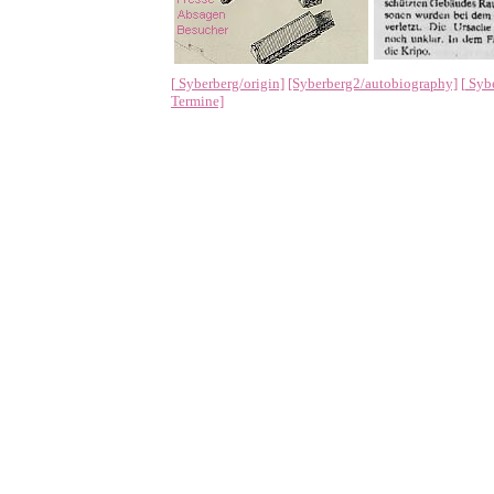
[
Syberberg/origin]
[Syberberg2/autobiography]
[
Sybe
Termine]