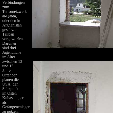
Verbindungen
zum
Terrornetzwerk
al-Qaida,
oder den in
Afghanistan
gestürzten
Taliban
vorgeworfen.
Darunter
sind drei
Jugendliche
im Alter
zwischen 13
und 15
Jahren.
Offenbar
planen die
USA, den
Stützpunkt
im Osten
Kubas länger
als
Gefangenenlager
zu nutzen.