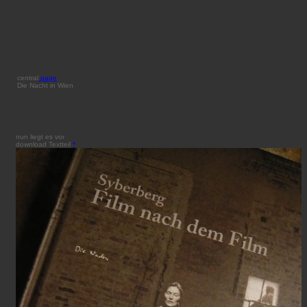
central
page
Die Nacht in Wien
nun liegt es vor
download Textteil
*