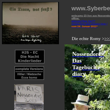
www.Syberbe
webcams (
2
) live aus Nossendor
offline.
webcam-Filme hier***
movies from web-pictures here *
vom 24. Januar 2011
*
Die echte Romy >
>>
Nossendorf -
Das
Tagebuch -
diary